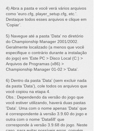
4) Abra a pasta e você verá vários arquivos
como 'euro.cfg, player_setup.
cfg, etc.'.
Destaque todos esses arquivos e clique em
‘Copiar’.
5) Navegue até a pasta 'Data' no diretório
do Championship Manager 2001/2002.
Geralmente localizado (a menos que você
especifique o contrário durante a instalação
do jogo) em 'Este PC > Disco Local (C:) >
Arquivos de Programas (x86) >
Championship Manager 01-02 > 'Data'.
6) Dentro da pasta 'Data' (sem excluir nada
da pasta 'Data'), cole todos os arquivos que
você copiou na etapa 4.
Obs.: Dependendo da versão do jogo que
você estiver utilizando, haverá duas pastas
'Data'. Uma com o nome apenas 'Data' que
é correspondente à versão 3.9.60 do jogo e
outra com o nome 'Data68' que
corresponde à versão 3.9.68 do jogo. Neste
caso, para evitar possíveis erros, convém