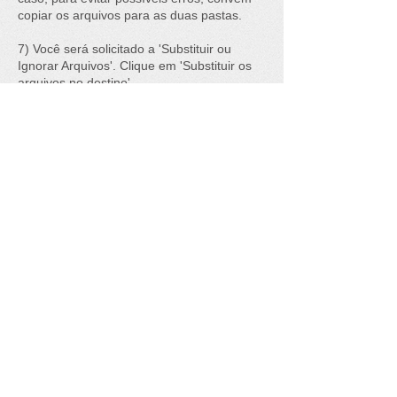
copiar os arquivos para as duas pastas.
7) Você será solicitado a 'Substituir ou
Ignorar Arquivos'. Clique em 'Substituir os
arquivos no destino'.
8) Você poderá ver a mensagem 'Acesso à
pasta de destino negado'. Marque 'Fazer
isso para todos os itens atuais' e clique em
'Continuar'.
9) Parabéns, você instalou o banco de
dados!
Vídeo tutorial do Champman
Parceiros